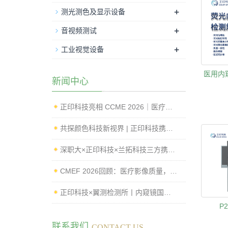
+
测光测色及显示设备
+
音视频测试
+
工业视觉设备
医用内
新闻中心
正印科技亮相 CCME 2026｜医疗影像标准化测试与内窥镜成像性能检测方案
共探颜色科技新视界 | 正印科技携创新方案亮相 IFCV 2026 国际工业论坛
深职大×正印科技×兰拓科技三方携手，影像质量评测Lab正式揭牌
CMEF 2026回顾：医疗影像质量，从“可用”走向“可控”
正印科技×翼测检测所丨内窥镜国标测试系统落地，赋能企业高效过检
P
联系我们
CONTACT US