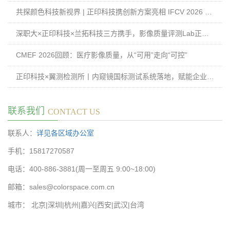
共探颜色科技新视界 | 正印科技携创新方案亮相 IFCV 2026 国际工业论坛
深职大×正印科技×兰拓科技三方携手，影像质量评测Lab正式揭牌
CMEF 2026回顾：医疗影像质量，从“可用”走向“可控”
正印科技×翼测检测所丨内窥镜国标测试系统落地，赋能企业高效过检
联系我们
CONTACT US
联系人：
详见各区域办公室
手机：15817270587
电话：400-886-3881(周一至周五 9:00~18:00)
邮箱：sales@colorspace.com.cn
城市： 北京|深圳|杭州|嘉兴|西安|武汉|台湾