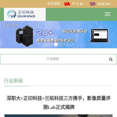
语言选择：
∷
Toggl
navig
行业新闻
深职大×正印科技×兰拓科技三方携手，影像质量评
测Lab正式揭牌