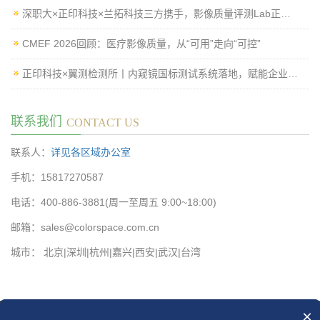
深职大×正印科技×兰拓科技三方携手，影像质量评测Lab正式揭牌
CMEF 2026回顾：医疗影像质量，从“可用”走向“可控”
正印科技×翼测检测所丨内窥镜国标测试系统落地，赋能企业高效过检
联系我们
CONTACT US
联系人：
详见各区域办公室
手机：15817270587
电话：400-886-3881(周一至周五 9:00~18:00)
邮箱：sales@colorspace.com.cn
城市： 北京|深圳|杭州|嘉兴|西安|武汉|台湾
×