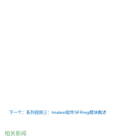
下一个：系列视频三：Imatest软件SFRreg模块概述
相关新闻