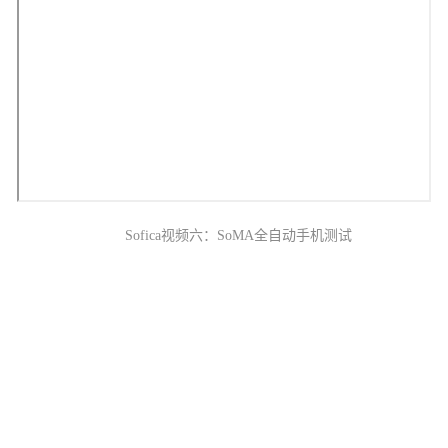
Sofica视频六：SoMA全自动手机测试