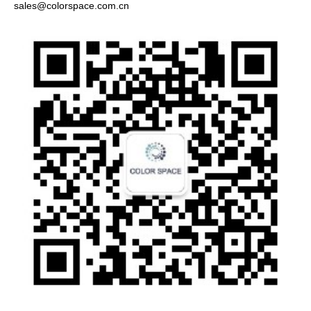
sales@color
space.com.cn