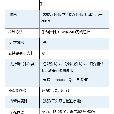
手）
供电
220V±
10% 或110V
±
10%
,
功率：小于
200 W
控制方法
手动控制
, USB
或
WiFi
无线程控
开放
SDK
是
支持更换测试卡
是
支持测试卡种类
色彩测试卡、分辨力测试卡、畸变测试
卡、动态范围测试卡
规格：Imatest, IQL, IE, DNP
外置传感器
选配
(
色温，照度
)
内置传感器
选配
(
可实现自校准功能
)
室内，15-25 ℃，湿度30%～50%
工作环境