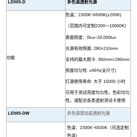
LE005-D
多色温透射光源
色温：
2300K~6500K(
±
200K)
（范围内
可
定制
2300
～
10000K
）
表面照度：
0lux~20,000lux
光源有效照面
: 280×210mm
功能
支持的最大图卡
: 360mm×280mm
照度均匀性
:
≥95%
(
全尺寸
)
灯源使用寿命
:
大于
15000
小时
可用于测试亮度均匀性，色彩均匀
性，或配合各类透射测试卡使用
LE005-DW
多
色温宽动态
透射
光源
色温：2300
K~
6500K（可选定制
色温）