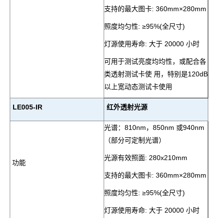
支持的最大图卡
: 360mm×280mm
照度均匀性
: ≥95%(
全尺寸
)
灯源使用寿命
:
大于
20000
小时
可用于测试亮度均均性，或配合各
类透射测试卡使 用，特别是
120dB
以上宽动态测试卡使用
LE005-IR
红外透射光源
光谱：
810nm
，
850nm
或
940nm
（部分可定制光谱）
光源有效照面
: 280x210mm
功能
支持的最大图卡
: 360mm×280mm
照度均匀性
:
≥95%
(
全尺寸
)
灯源使用寿命
:
大于
20000
小时