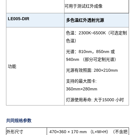
可用于测试红外成像
LE005-DIR
多色温红外透射光源
色温：
2300K~
6500K（可选定制
色温
）
光谱：
810nm
，
850nm
或
940nm
（部分可定制光谱）
功能
光源有效照面
: 280×210mm
支持的最大图卡
:
360mm×280mm
灯源使用寿命
:
大于
15000
小时
共同规格参数
外形尺寸
470×360 × 170 mm （L×W×H）（不含把