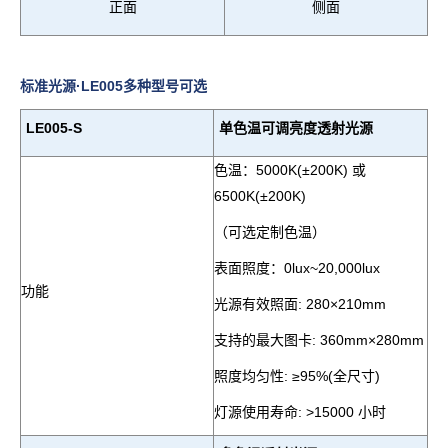
正面
侧面
标准光源·LE005多种型号可选
LE005-S
单色温可调亮度透射光源
色温：
5000K(
±
200K)
或
6500K(
±
200K)
（可选定制色温）
表面照度：
0lux~20,000lux
功能
光源有效照面
: 280×210mm
支持的最大图卡
: 360mm×280mm
照度均匀性
:
≥95%
(
全尺寸
)
灯源使用寿命
: >
15000
小时