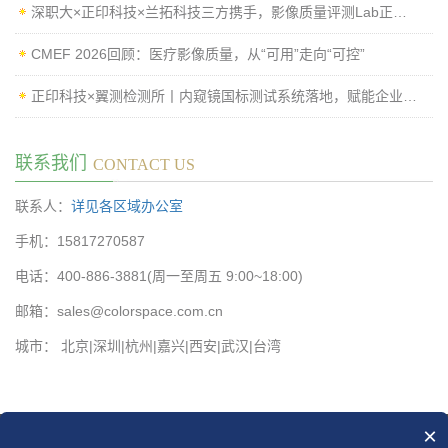
深职大×正印科技×兰拓科技三方携手，影像质量评测Lab正式揭牌
CMEF 2026回顾：医疗影像质量，从“可用”走向“可控”
正印科技×翼测检测所丨内窥镜国标测试系统落地，赋能企业高效过检
联系我们
CONTACT US
联系人：
详见各区域办公室
手机：15817270587
电话：400-886-3881(周一至周五 9:00~18:00)
邮箱：sales@colorspace.com.cn
城市： 北京|深圳|杭州|嘉兴|西安|武汉|台湾
×